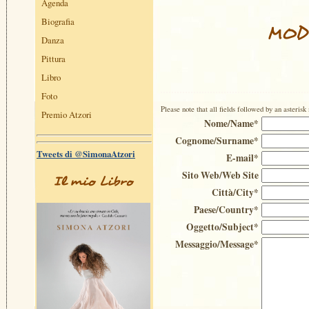
Agenda
Biografia
MOD
Danza
Pittura
Libro
Foto
Please note that all fields followed by an asterisk 
Premio Atzori
Nome/Name*
Cognome/Surname*
Tweets di @SimonaAtzori
E-mail*
Sito Web/Web Site
Il mio Libro
Città/City*
Paese/Country*
Oggetto/Subject*
Messaggio/Message*