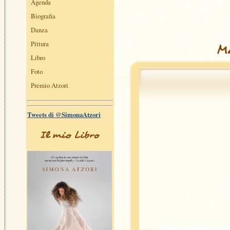
Agenda
Biografia
Danza
Pittura
Ma
Libro
Foto
Premio Atzori
Tweets di @SimonaAtzori
Il mio Libro